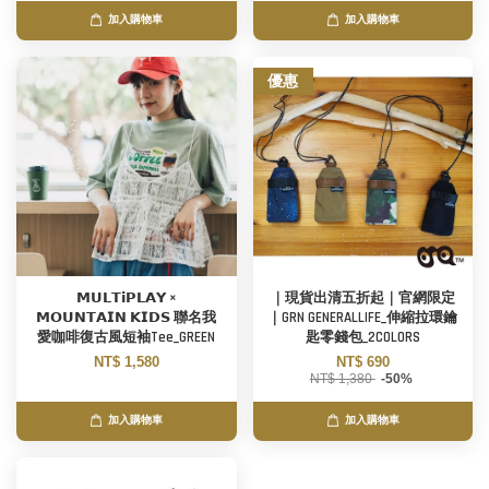
加入購物車
加入購物車
優惠
𝗠𝗨𝗟𝗧𝗶𝗣𝗟𝗔𝗬 ×
｜現貨出清五折起｜官網限定
𝗠𝗢𝗨𝗡𝗧𝗔𝗜𝗡 𝗞𝗜𝗗𝗦 聯名我
｜GRN GENERALLIFE_伸縮拉環鑰
愛咖啡復古風短袖Tee_GREEN
匙零錢包_2COLORS
NT$ 1,580
NT$ 690
NT$ 1,380
-50%
加入購物車
加入購物車