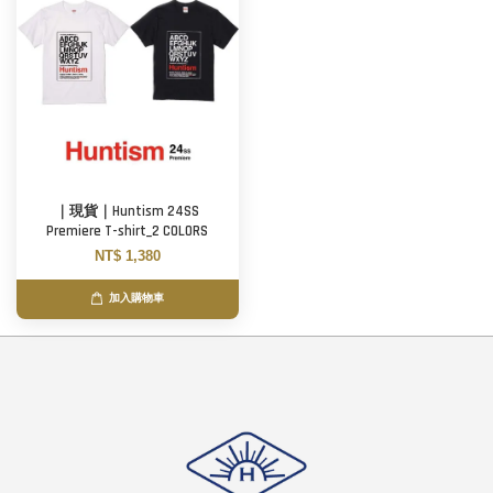
｜現貨｜Huntism 24SS
Premiere T-shirt_2 COLORS
NT$ 1,380
加入購物車