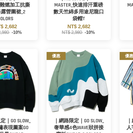
R_難燃加工抗撕
MASTER_快速排汗重磅
M
露營圍裙_2
數天竺綿多用途尼龍口
COLORS
袋帽T
$ 2,682
NT$ 2,682
2,980
-10%
NT$ 2,980
-10%
優惠
優
｜GO SLOW_
｜網路限定｜GO SLOW_
｜
繡表現圖案GO
奢華感4色WAVE狀拼接
人