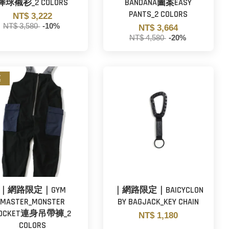
棒球襯衫_2 COLORS
BANDANA圖案EASY
PANTS_2 COLORS
NT$ 3,222
NT$ 3,580
-10%
NT$ 3,664
NT$ 4,580
-20%
惠
｜網路限定｜GYM
｜網路限定｜BAICYCLON
MASTER_MONSTER
BY BAGJACK_KEY CHAIN
OCKET連身吊帶褲_2
NT$ 1,180
COLORS