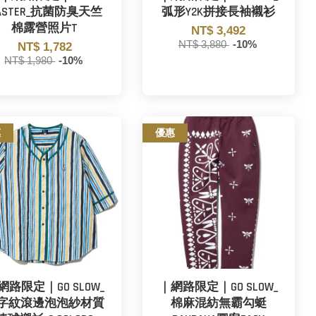
ASTER_抗菌防臭天竺
弧形Y2K拼接長袖襯衫
棉露營照片T
NT$ 3,492
NT$ 3,880
-10%
NT$ 1,782
NT$ 1,980
-10%
惠
優惠
網路限定｜GO SLOW_
｜網路限定｜GO SLOW_
字紋滾邊泡泡紗材質
棉麻混紡無霸勾蜓