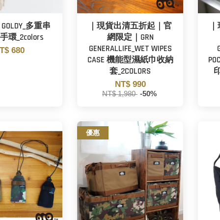
OLDY_多重串
｜現貨出清五折起｜官
｜
環_2colors
網限定｜GRN
GENERALLIFE_WET WIPES
T$ 680
CASE 機能型濕紙巾收納
P
套_2COLORS
印
NT$ 990
NT$ 1,980
-50%
優惠