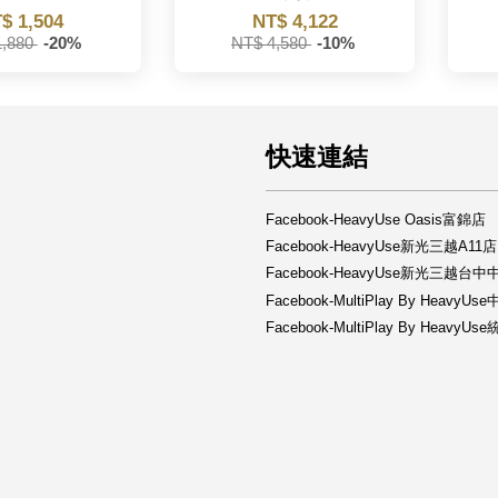
$ 1,504
NT$ 4,122
1,880
-20%
NT$ 4,580
-10%
快速連結
Facebook-HeavyUse Oasis富錦店
Facebook-HeavyUse新光三越A11店
Facebook-HeavyUse新光三越台
Facebook-MultiPlay By HeavyU
Facebook-MultiPlay By Heav