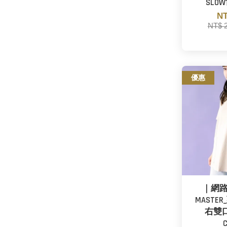
SLO
NT
NT$ 
優惠
｜網路
MASTE
右雙口