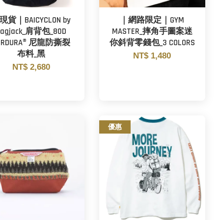
現貨｜BAICYCLON by
｜網路限定｜GYM
bagjack_肩背包_80D
MASTER_摔角手圖案迷
ORDURA® 尼龍防撕裂
你斜背零錢包_3 COLORS
布料_黑
NT$ 1,480
NT$ 2,680
優惠