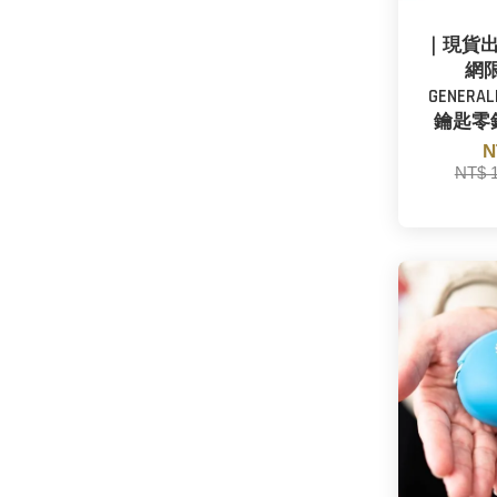
｜現貨
網限
GENERA
鑰匙零錢
N
NT$ 