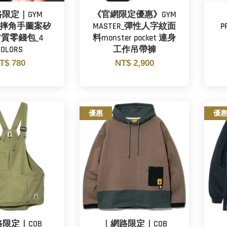
限定｜GYM
《官網限定優惠》GYM
R_摔角手圖案矽
MASTER_彈性人字紋面
P
質零錢包_4
料monster pocket 連身
COLORS
工作吊帶褲
T$ 780
NT$ 2,900
優惠
優
限定｜COB
｜網路限定｜COB