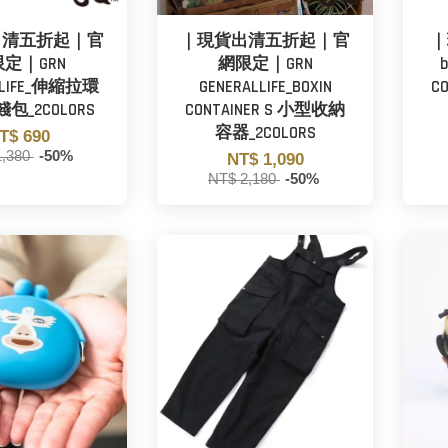
出清五折起｜官
｜現貨出清五折起｜官
｜
定｜GRN
網限定｜GRN
LLIFE_伸縮拉環
GENERALLIFE_BOXIN
C
包_2COLORS
CONTAINER S 小型收納
容器_2COLORS
T$ 690
1,380
-50%
NT$ 1,090
NT$ 2,180
-50%