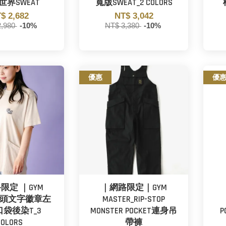
W世界SWEAT
寬版SWEAT_2 COLORS
$ 2,682
NT$ 3,042
2,980
-10%
NT$ 3,380
-10%
優惠
優
限定 ｜GYM
｜網路限定｜GYM
R_頭文字徽章左
MASTER_RIP-STOP
袋後染T_3
MONSTER POCKET連身吊
P
COLORS
帶褲