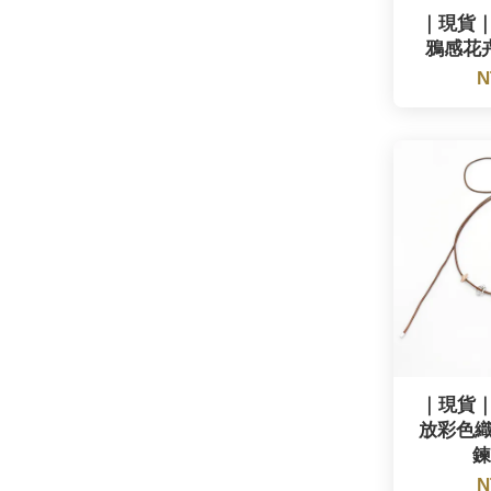
｜現貨｜G
鴉感花卉項
N
｜現貨｜G
放彩色
鍊_
N