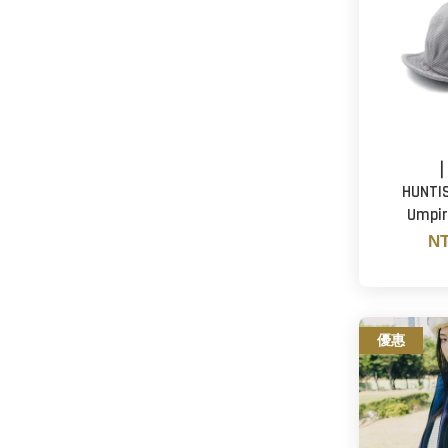
HUNTI
Umpir
NT
優惠