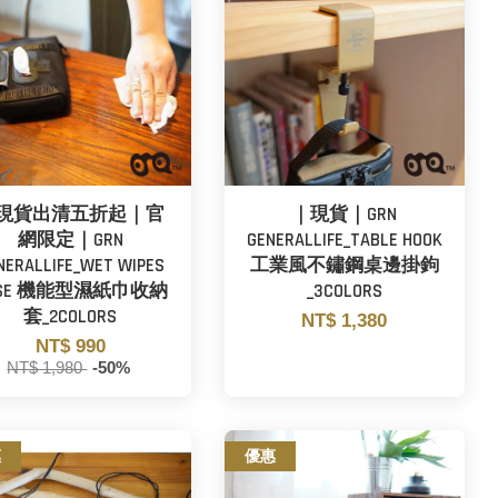
現貨出清五折起｜官
｜現貨｜GRN
網限定｜GRN
GENERALLIFE_TABLE HOOK
NERALLIFE_WET WIPES
工業風不鏽鋼桌邊掛鉤
ASE 機能型濕紙巾收納
_3COLORS
套_2COLORS
NT$ 1,380
NT$ 990
NT$ 1,980
-50%
惠
優惠