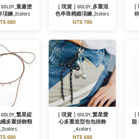
OLDY_童趣塗
｜現貨｜GOLDY_多重混
｜
鍊_2colors
色串珠精緻項鍊_2colors
你
T$ 680
NT$ 780
OLDY_繁星綻
｜現貨｜GOLDY_繁星愛
｜
織繩多重掛飾頸
心多重造型包包掛飾
脂 
2colors
_4colors
T$ 680
NT$ 680