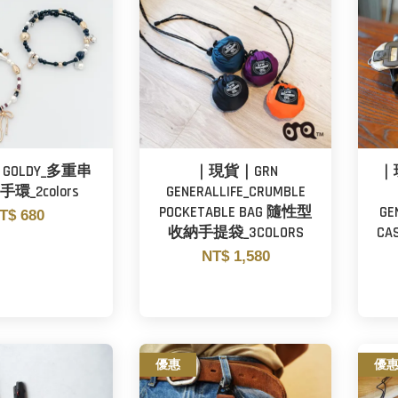
OLDY_多重串
｜現貨｜GRN
｜
環_2colors
GENERALLIFE_CRUMBLE
POCKETABLE BAG 隨性型
GE
T$ 680
收納手提袋_3COLORS
C
NT$ 1,580
優惠
優