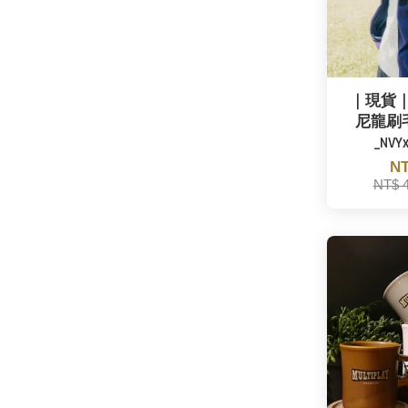
｜現貨｜T
尼龍刷
_NVY
NT
NT$ 