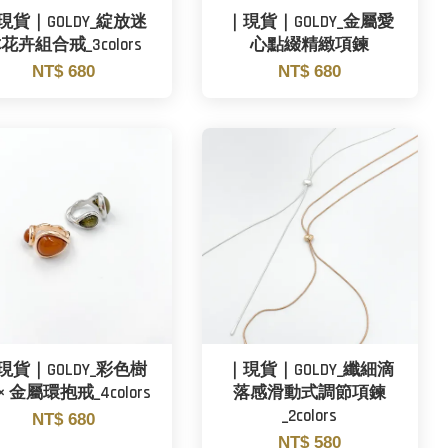
現貨｜GOLDY_綻放迷
｜現貨｜GOLDY_金屬愛
花卉組合戒_3colors
心點綴精緻項鍊
NT$ 680
NT$ 680
現貨｜GOLDY_彩色樹
｜現貨｜GOLDY_纖細滴
× 金屬環抱戒_4colors
落感滑動式調節項鍊
_2colors
NT$ 680
NT$ 580