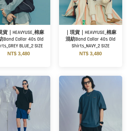
貨｜HEAVYUSE_棉麻
｜現貨｜HEAVYUSE_棉麻
Band Collar 40s Old
混紡Band Collar 40s Old
irts_GREY BLUE_2 SIZE
Shirts_NAVY_2 SIZE
NT$ 3,480
NT$ 3,480