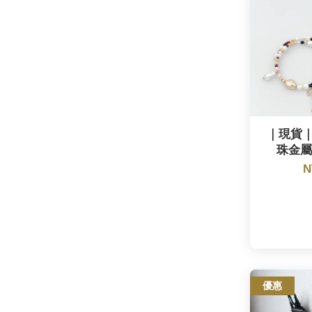
｜現貨｜G
珠金屬手
N
優惠