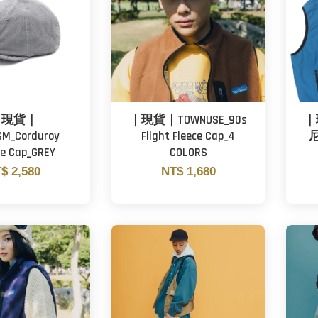
｜現貨｜
｜現貨｜TOWNUSE_90s
｜
SM_Corduroy
Flight Fleece Cap_4
e Cap_GREY
COLORS
$ 2,580
NT$ 1,680