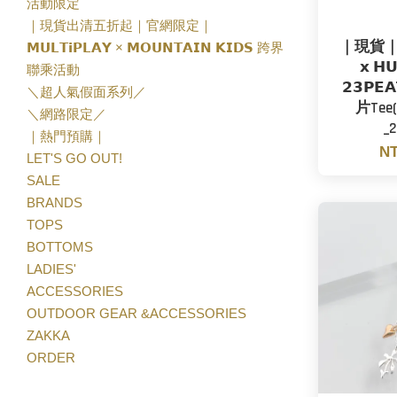
活動限定
｜現貨出清五折起｜官網限定｜
｜現貨｜ 𝗛
𝗠𝗨𝗟𝗧𝗶𝗣𝗟𝗔𝗬 × 𝗠𝗢𝗨𝗡𝗧𝗔𝗜𝗡 𝗞𝗜𝗗𝗦 跨界
𝘅 𝗛
聯乘活動
𝟮𝟯𝗣
＼超人氣假面系列／
片Te
＼網路限定／
_
｜熱門預購｜
NT
LET'S GO OUT!
SALE
BRANDS
TOPS
BOTTOMS
LADIES'
ACCESSORIES
OUTDOOR GEAR &ACCESSORIES
ZAKKA
ORDER