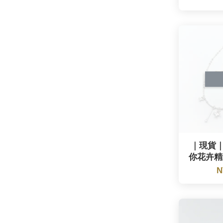
｜現貨｜G
你花卉精緻
N