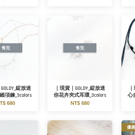
售完
售完
OLDY_綻放迷
｜現貨｜GOLDY_綻放迷
｜
項鍊_3colors
你花卉夾式耳環_3colors
心多
T$ 680
NT$ 680
優