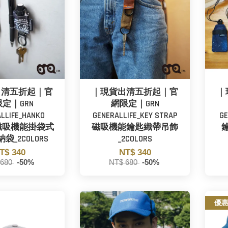
出清五折起｜官
｜現貨出清五折起｜官
｜
定｜GRN
網限定｜GRN
LLIFE_HANKO
GENERALLIFE_KEY STRAP
G
T 磁吸機能掛袋式
磁吸機能鑰匙織帶吊飾
鑰
袋_2COLORS
_2COLORS
T$ 340
NT$ 340
 680
-50%
NT$ 680
-50%
優