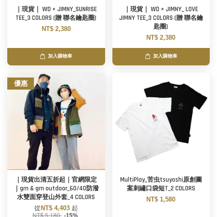
｜現貨｜ WD × JIMNY_SUNRISE
｜現貨｜ WD × JIMNY_ LOVE
TEE_3 COLORS (贈 聯名鑰匙圈)
JIMNY TEE_3 COLORS (贈 聯名鑰
匙圈)
NT$ 2,380
NT$ 2,380
加入購物車
加入購物車
優惠
｜現貨出清五折起｜官網限定
MultiPlay_苦虫tsuyoshi原創圖
｜grn & grn outdoor_60/40防潑
案刺繡口袋短T_2 COLORS
水雙面穿登山外套_4 COLORS
NT$ 1,580
從
NT$ 4,403
起
NT$ 5,180
-15%