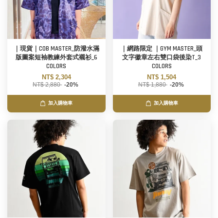
｜現貨｜COB MASTER_防潑水滿
｜網路限定 ｜GYM MASTER_頭
版圖案短袖教練外套式襯衫_6
文字徽章左右雙口袋後染T_3
COLORS
COLORS
NT$ 2,304
NT$ 1,504
NT$ 2,880
-20%
NT$ 1,880
-20%
加入購物車
加入購物車