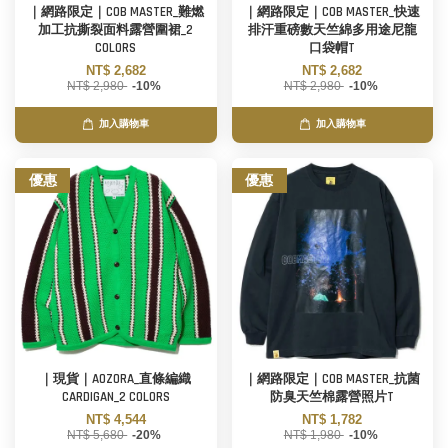
｜網路限定｜COB MASTER_難燃
｜網路限定｜COB MASTER_快速
加工抗撕裂面料露營圍裙_2
排汗重磅數天竺綿多用途尼龍
COLORS
口袋帽T
NT$ 2,682
NT$ 2,682
NT$ 2,980
-10%
NT$ 2,980
-10%
加入購物車
加入購物車
優惠
優惠
｜現貨｜AOZORA_直條編織
｜網路限定｜COB MASTER_抗菌
CARDIGAN_2 COLORS
防臭天竺棉露營照片T
NT$ 4,544
NT$ 1,782
NT$ 5,680
-20%
NT$ 1,980
-10%