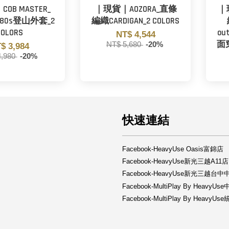
OB MASTER_
｜現貨｜AOZORA_直條
｜
0s登山外套_2
編織CARDIGAN_2 COLORS
COLORS
ou
NT$ 4,544
面穿
NT$ 5,680
-20%
$ 3,984
4,980
-20%
快速連結
Facebook-HeavyUse Oasis富錦店
Facebook-HeavyUse新光三越A11店
Facebook-HeavyUse新光三越台
Facebook-MultiPlay By HeavyU
Facebook-MultiPlay By Heav