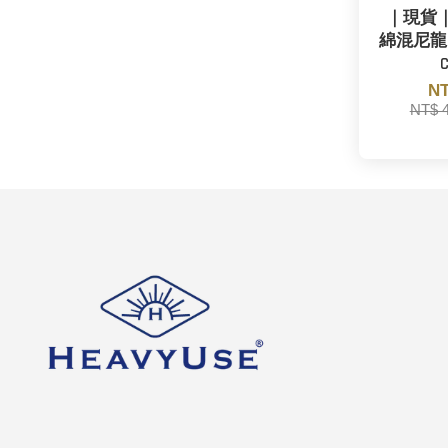
｜現貨｜C
綿混尼龍8
NT
NT$ 