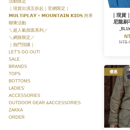
活動限定
｜現貨出清五折起｜官網限定｜
｜現貨｜T
𝗠𝗨𝗟𝗧𝗶𝗣𝗟𝗔𝗬 × 𝗠𝗢𝗨𝗡𝗧𝗔𝗜𝗡 𝗞𝗜𝗗𝗦 跨界
尼龍刷
聯乘活動
_BLU
＼超人氣假面系列／
NT
＼網路限定／
NT$ 
｜熱門預購｜
LET'S GO OUT!
SALE
BRANDS
優惠
TOPS
BOTTOMS
LADIES'
ACCESSORIES
OUTDOOR GEAR &ACCESSORIES
ZAKKA
ORDER