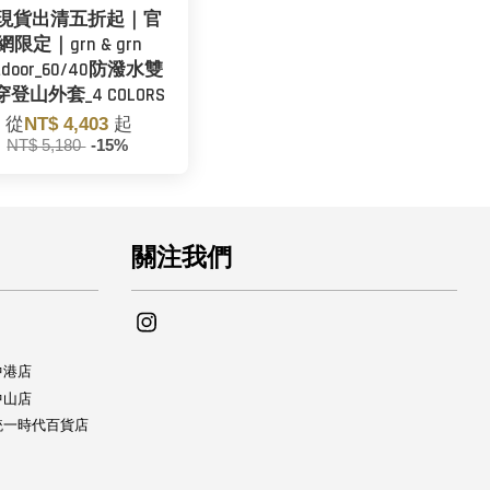
現貨出清五折起｜官
網限定｜grn & grn
tdoor_60/40防潑水雙
登山外套_4 COLORS
從
NT$ 4,403
起
NT$ 5,180
-15%
關注我們
Instagram
中中港店
se中山店
yUse統一時代百貨店