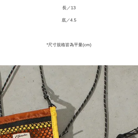
長／13
底／4.5
*尺寸規格皆為平量(cm)