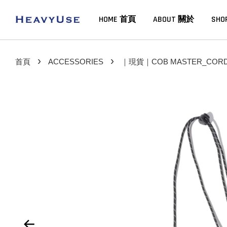
HOME 首頁
ABOUT 關於
SHO
›
›
首頁
ACCESSORIES
｜現貨｜COB MASTER_CORDUR