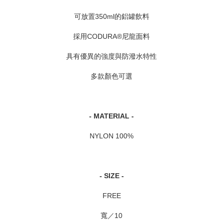
可放置350ml的鋁罐飲料
採用CODURA®尼龍面料
具有優異的強度與防潑水特性
多款顏色可選
- MATERIAL -
NYLON 100%
- SIZE -
FREE
寬／10