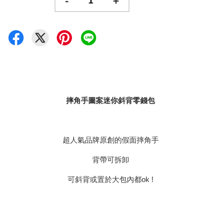
-
+
摔角手圖案迷你斜背零錢包
超人氣品牌原創的假面摔角手
背帶可拆卸
可斜背或置於大包內都ok !