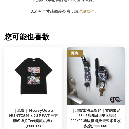
3.若有尺寸或商品疑慮，請
聯絡我們
。
您可能也喜歡
優惠
｜現貨｜ 𝗛𝗲𝗮𝘃𝘆𝗨𝘀𝗲 𝘅
｜現貨出清五折起｜官網限定
𝗛𝗨𝗡𝗧𝗜𝗦𝗠 𝘅 𝟮𝟯𝗣𝗘𝗔𝗧 三方
｜GRN GENERALLIFE_HANKO
聯名照片Tee(潮流貼紙）
POCKET 磁吸機能掛袋式印章收
_2COLORS
納袋_2COLORS