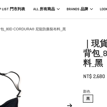
P LIST 門市列表
ALL 所有商品
BRANDS 品牌
LOO
_肩背包_80D CORDURA® 尼龍防撕裂布料_黑
｜現貨｜B
背包_8
料_黑
NT$ 2,680
顏色
黑