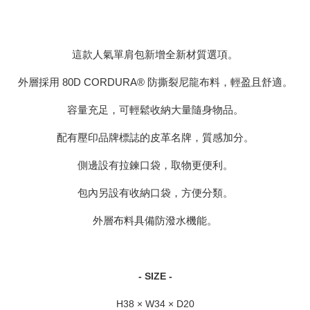
這款人氣單肩包新增全新材質選項。
外層採用 80D CORDURA® 防撕裂尼龍布料，輕盈且舒適。
容量充足，可輕鬆收納大量隨身物品。
配有壓印品牌標誌的皮革名牌，質感加分。
側邊設有拉鍊口袋，取物更便利。
包內另設有收納口袋，方便分類。
外層布料具備防潑水機能。
- SIZE -
H38 × W34 × D20