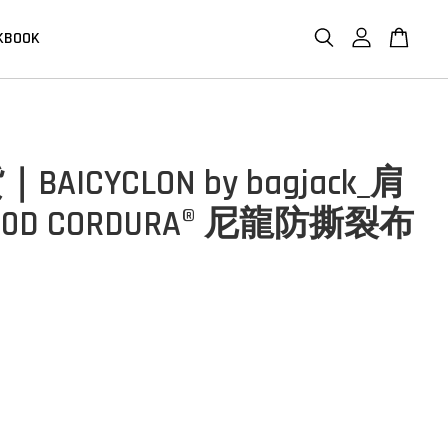
KBOOK
AICYCLON by bagjack_肩
0D CORDURA® 尼龍防撕裂布