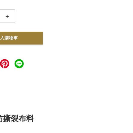
+
入購物車
 尼龍防撕裂布料