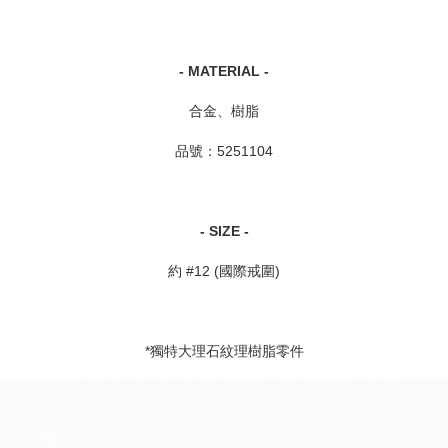
- MATERIAL -
合金、樹脂
品號：5251104
- SIZE -
約 #12 (國際戒圍)
*獨特大理石紋理樹脂零件