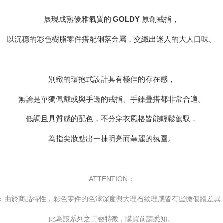
展現成熟優雅氣質的
GOLDY
原創戒指，
以沉穩的彩色樹脂零件搭配俐落金屬，交織出迷人的大人口味。
別緻的環抱式設計具有極佳的存在感，
無論是單獨佩戴或與手邊的戒指、手鍊疊搭都非常合適。
低調且具質感的配色，不分穿衣風格皆能輕鬆駕馭，
為指尖妝點出一抹明亮而華麗的氛圍。
ATTENTION：
※ 由於商品特性，彩色零件的色澤深度與大理石紋理感皆有些微個體差異
此為該系列之工藝特徵，購買前請悉知。