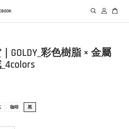
KBOOK
｜GOLDY_彩色樹脂 × 金屬
4colors
其
咖啡
黑