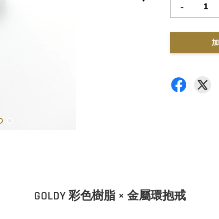
-
加
GOLDY 彩色樹脂 × 金屬環抱戒