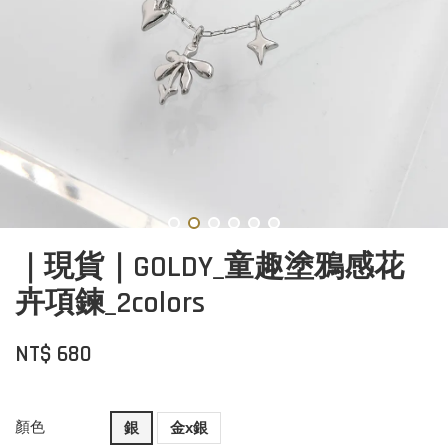
｜現貨｜GOLDY_童趣塗鴉感花
卉項鍊_2colors
NT$ 680
顏色
銀
金x銀