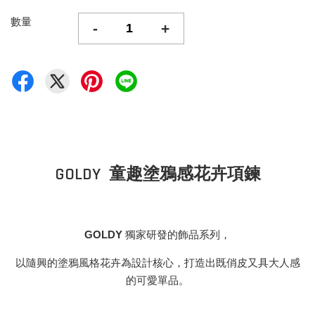
數量
-
+
GOLDY 童趣塗鴉感花卉項鍊
GOLDY
獨家研發的飾品系列，
以隨興的塗鴉風格花卉為設計核心，打造出既俏皮又具大人感
的可愛單品。