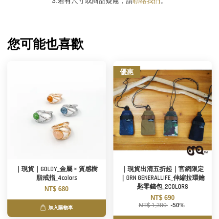
3.若有尺寸或商品疑慮，請
聯絡我們
。
您可能也喜歡
優惠
｜現貨｜GOLDY_金屬 × 質感樹
｜現貨出清五折起｜官網限定
脂戒指_4colors
｜GRN GENERALLIFE_伸縮拉環鑰
匙零錢包_2COLORS
NT$ 680
NT$ 690
NT$ 1,380
-50%
加入購物車