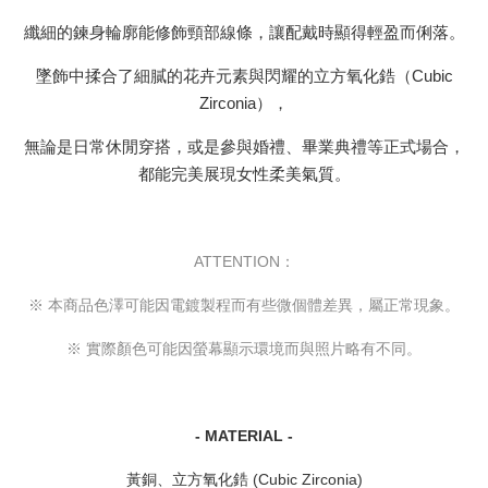
纖細的鍊身輪廓能修飾頸部線條，讓配戴時顯得輕盈而俐落。
墜飾中揉合了細膩的花卉元素與閃耀的立方氧化鋯（Cubic
Zirconia），
無論是日常休閒穿搭，或是參與婚禮、畢業典禮等正式場合，
都能完美展現女性柔美氣質。
ATTENTION：
※ 本商品色澤可能因電鍍製程而有些微個體差異，屬正常現象。
※ 實際顏色可能因螢幕顯示環境而與照片略有不同。
- MATERIAL -
黃銅、立方氧化鋯 (Cubic Zirconia)