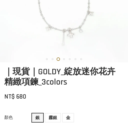
｜現貨｜GOLDY_綻放迷你花卉
精緻項鍊_3colors
NT$ 680
顏色
銀
霧銀
金