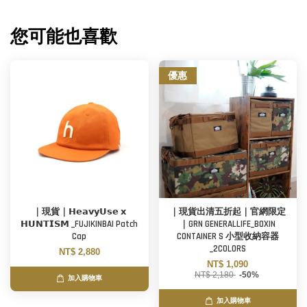
您可能也喜歡
優惠
｜現貨｜𝗛𝗲𝗮𝘃𝘆𝗨𝘀𝗲 𝘅
｜現貨出清五折起｜官網限定
𝗛𝗨𝗡𝗧𝗜𝗦𝗠 _FUJIKINBAI Patch
｜GRN GENERALLIFE_BOXIN
Cap
CONTAINER S 小型收納容器
_2COLORS
NT$ 2,880
NT$ 1,090
NT$ 2,180
-50%
加入購物車
加入購物車