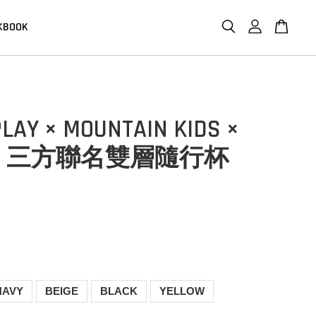
KBOOK
LAY × MOUNTAIN KIDS ×
ERS 三方聯名雙層隨行杯
NAVY
BEIGE
BLACK
YELLOW