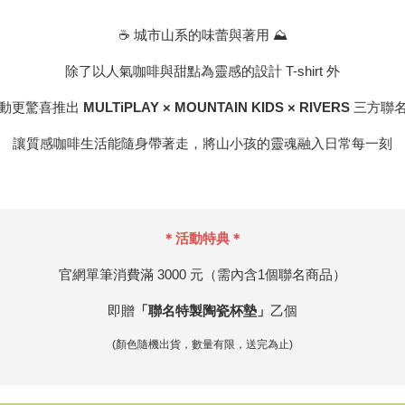
☕️ 城市山系的味蕾與著用 ⛰️
除了以人氣咖啡與甜點為靈感的設計 T-shirt 外
動更驚喜推出
MULTiPLAY × MOUNTAIN KIDS × RIVERS
三方聯
讓質感咖啡生活能隨身帶著走，將山小孩的靈魂融入日常每一刻
＊活動特典＊
官網單筆消費滿 3000 元（需內含1個聯名商品）
即贈
「聯名特製陶瓷杯墊」
乙個
(顏色隨機出貨，數量有限，送完為止)