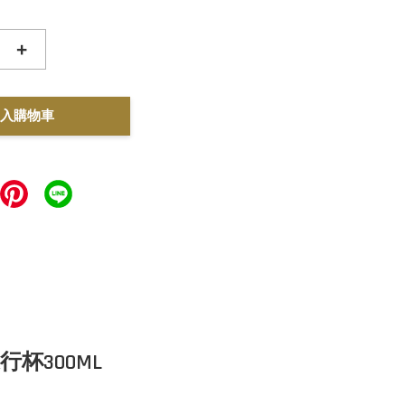
+
入購物車
層隨行杯300ML