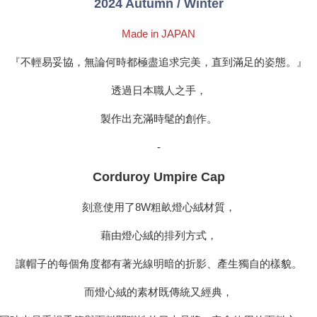
2024 Autumn / Winter
Made in JAPAN
『不輕易妥協，無論何時都極盡追求完美，直到滿足的姿態。』
透過日本職人之手，
製作出充滿時髦的創作。
-
Corduroy Umpire Cap
刻意使用了8W粗畝燈心絨材質，
藉由燈心絨的排列方式，
讓帽子的每個角度都有著光線明暗的折影、產生獨自的樣貌。
而燈心絨的素材既傳統又經典，