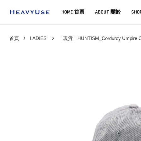
HOME 首頁
ABOUT 關於
SHO
›
›
首頁
LADIES'
｜現貨｜HUNTISM_Corduroy Umpire 