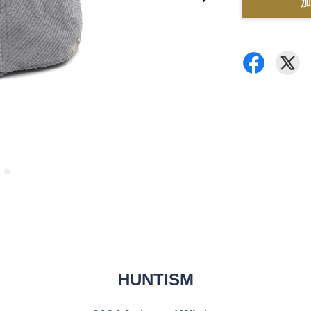
加
HUNTISM