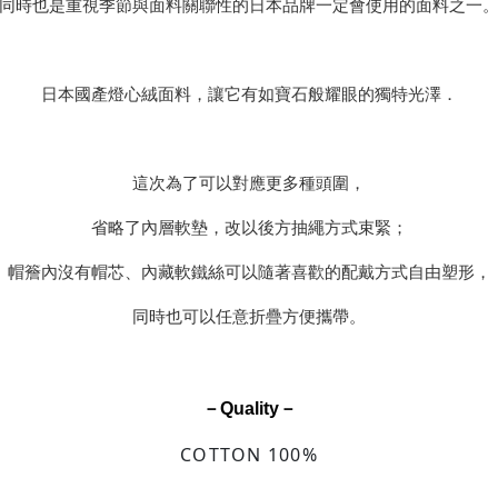
同時也是重視季節與面料關聯性的日本品牌一定會使用的面料之一
日本國產燈心絨面料，讓它有如寶石般耀眼的獨特光澤．
這次為了可以對應更多種頭圍，
省略了內層軟墊，改以後方抽繩方式束緊；
帽簷內沒有帽芯、內藏軟鐵絲可以隨著喜歡的配戴方式自由塑形，
同時也可以任意折疊方便攜帶。
－Quality－
COTTON 100%