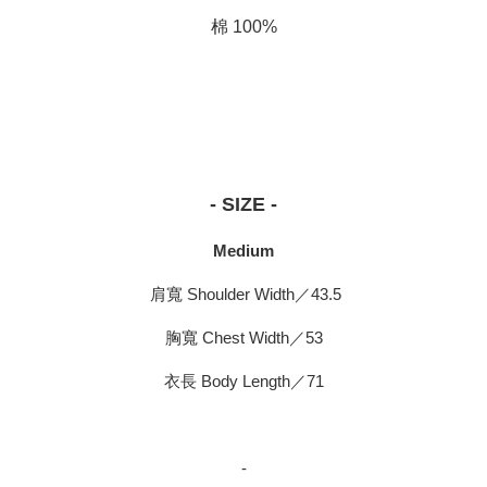
棉 100%
- SIZE -
Medium
肩寬 Shoulder Width／43.5
胸寬 Chest Width／53
衣長 Body Length／71
-