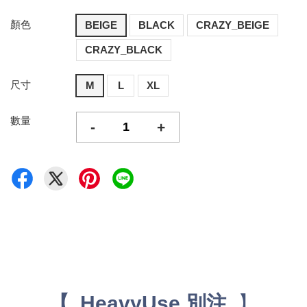
顏色
BEIGE
BLACK
CRAZY_BEIGE
CRAZY_BLACK
尺寸
M
L
XL
數量
-
+
【
】
HeavyUse 別注