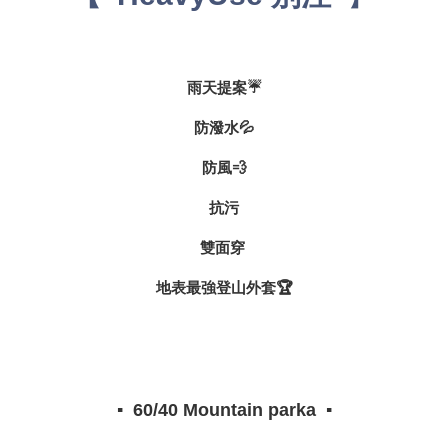
雨天提案☔️
防潑水💦
防風💨
抗污
雙面穿
地表最強登山外套🏆
▪️ 60/40 Mountain parka ▪️