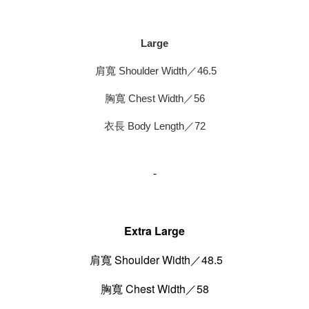
Large
肩寬 Shoulder Width／46.5
胸寬 Chest Width／56
衣長 Body Length／72
-
Extra Large
肩寬 Shoulder Width／48.5
胸寬 Chest Width／58