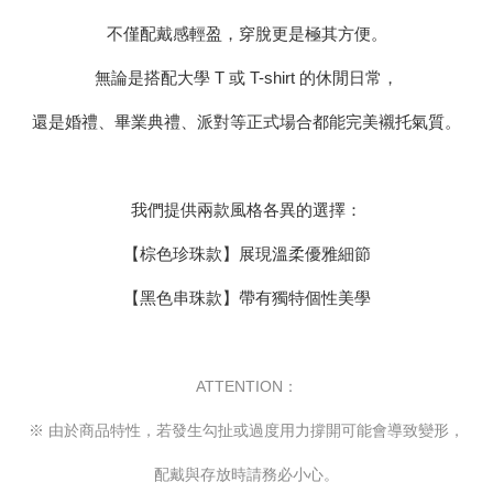
不僅配戴感輕盈，穿脫更是極其方便。
無論是搭配大學 T 或 T-shirt 的休閒日常，
還是婚禮、畢業典禮、派對等正式場合都能完美襯托氣質。
我們提供兩款風格各異的選擇：
【棕色珍珠款】展現溫柔優雅細節
【黑色串珠款】帶有獨特個性美學
ATTENTION：
※ 由於商品特性，若發生勾扯或過度用力撐開可能會導致變形，
配戴與存放時請務必小心。