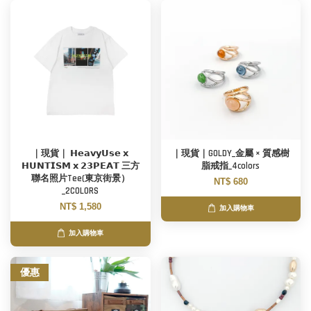
｜現貨｜ 𝗛𝗲𝗮𝘃𝘆𝗨𝘀𝗲 𝘅
｜現貨｜GOLDY_金屬 × 質感樹
𝗛𝗨𝗡𝗧𝗜𝗦𝗠 𝘅 𝟮𝟯𝗣𝗘𝗔𝗧 三方
脂戒指_4colors
聯名照片Tee(東京街景）
NT$ 680
_2COLORS
NT$ 1,580
加入購物車
加入購物車
優惠