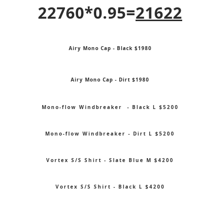
22760*0.95=
21622
Airy Mono Cap - Black $1980
Airy Mono Cap - Dirt $1980
Mono-flow Windbreaker - Black L $5200
Mono-flow Windbreaker - Dirt L $5200
Vortex S/S Shirt - Slate Blue M $4200
Vortex S/S Shirt - Black L $4200