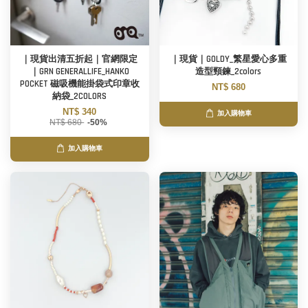
｜現貨出清五折起｜官網限定
｜現貨｜GOLDY_繁星愛心多重
｜GRN GENERALLIFE_HANKO
造型頸鍊_2colors
POCKET 磁吸機能掛袋式印章收
NT$ 680
納袋_2COLORS
NT$ 340
加入購物車
NT$ 680
-50%
加入購物車