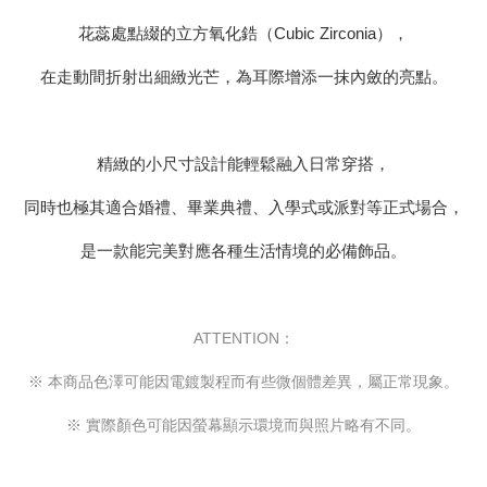
花蕊處點綴的立方氧化鋯（Cubic Zirconia），
在走動間折射出細緻光芒，為耳際增添一抹內斂的亮點。
精緻的小尺寸設計能輕鬆融入日常穿搭，
同時也極其適合婚禮、畢業典禮、入學式或派對等正式場合，
是一款能完美對應各種生活情境的必備飾品。
ATTENTION：
※ 本商品色澤可能因電鍍製程而有些微個體差異，屬正常現象。
※ 實際顏色可能因螢幕顯示環境而與照片略有不同。