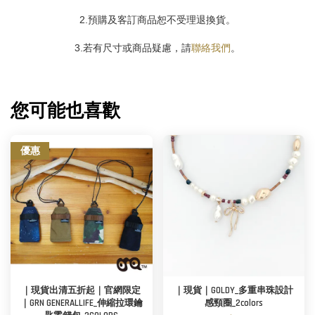
2.預購及客訂商品恕不受理退換貨。
3.若有尺寸或商品疑慮，請
聯絡我們
。
您可能也喜歡
優惠
｜現貨出清五折起｜官網限定
｜現貨｜GOLDY_多重串珠設計
｜GRN GENERALLIFE_伸縮拉環鑰
感頸圈_2colors