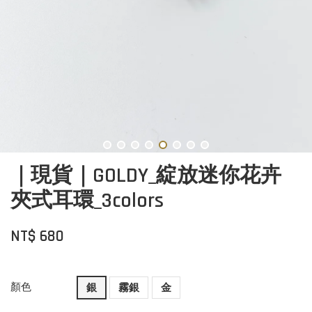
｜現貨｜GOLDY_綻放迷你花卉
夾式耳環_3colors
NT$ 680
顏色
銀
霧銀
金