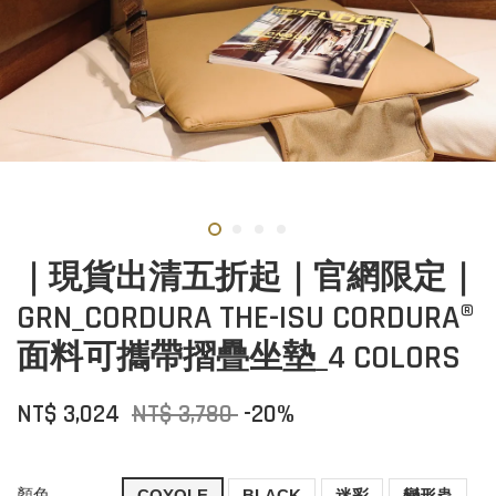
｜現貨出清五折起｜官網限定｜
GRN_CORDURA THE-ISU CORDURA®
面料可攜帶摺疊坐墊_4 COLORS
NT$ 3,024
NT$ 3,780
-20%
顏色
COYOLE
BLACK
迷彩
變形蟲