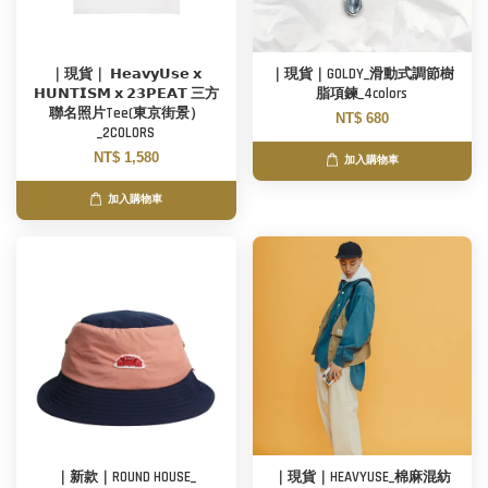
｜現貨｜ 𝗛𝗲𝗮𝘃𝘆𝗨𝘀𝗲 𝘅
｜現貨｜GOLDY_滑動式調節樹
𝗛𝗨𝗡𝗧𝗜𝗦𝗠 𝘅 𝟮𝟯𝗣𝗘𝗔𝗧 三方
脂項鍊_4colors
聯名照片Tee(東京街景）
NT$ 680
_2COLORS
NT$ 1,580
加入購物車
加入購物車
｜新款｜ROUND HOUSE_
｜現貨｜HEAVYUSE_棉麻混紡