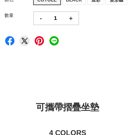
數量
-
+
可攜帶摺疊坐墊
4 COLORS