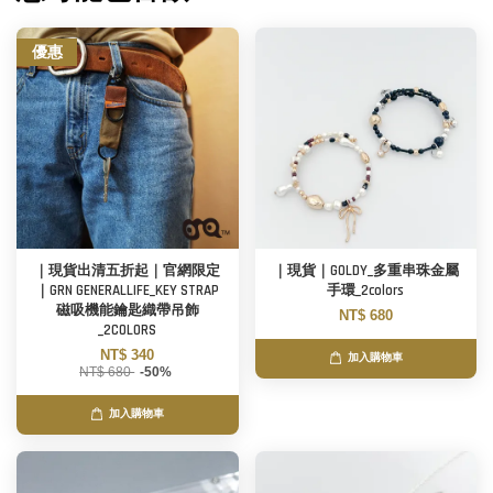
優惠
｜現貨出清五折起｜官網限定
｜現貨｜GOLDY_多重串珠金屬
｜GRN GENERALLIFE_KEY STRAP
手環_2colors
磁吸機能鑰匙織帶吊飾
NT$ 680
_2COLORS
NT$ 340
加入購物車
NT$ 680
-50%
加入購物車