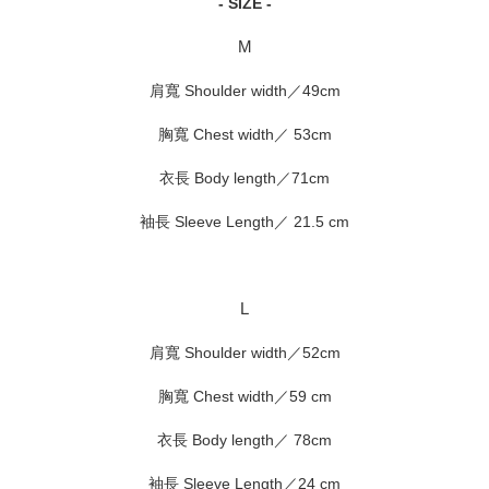
- SIZE -
M
肩寬 Shoulder width／49cm
胸寬 Chest width／ 53cm
衣長 Body length／71cm
袖長 Sleeve Length／
21.5
cm
L
肩寬 Shoulder width／52cm
胸寬 Chest width／59 cm
衣長 Body length／ 78cm
袖長 Sleeve Length／24 cm