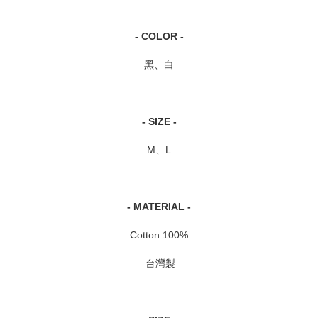
- COLOR -
黑、白
- SIZE -
M、L
- MATERIAL -
Cotton 100%
台灣製